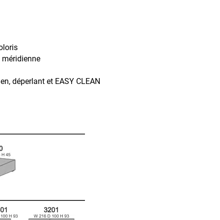
oloris
s méridienne
retien, déperlant et EASY CLEAN